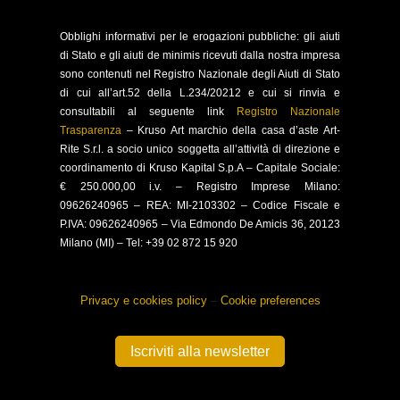
Obblighi
informativi per le erogazioni pubbliche: gli aiuti
di Stato e gli aiuti de minimis ricevuti dalla nostra impresa
sono contenuti nel Registro Nazionale degli Aiuti di Stato
di cui all’art.52 della L.234/20212 e cui si rinvia e
consultabili al seguente link
Registro Nazionale
Trasparenza
–
Kruso Art marchio della casa d’aste Art-
Rite S.r.l. a socio unico soggetta all’attività di direzione e
coordinamento di Kruso Kapital S.p.A –
Capitale Sociale:
€ 250.000,00 i.v. – Registro Imprese Milano:
09626240965 –
REA: MI-2103302 – Codice Fiscale e
P.IVA: 09626240965 –
Via Edmondo De Amicis 36, 20123
Milano (MI) – Tel: +39 02 872 15 920
Privacy e cookies policy
–
Cookie preferences
Iscriviti alla newsletter