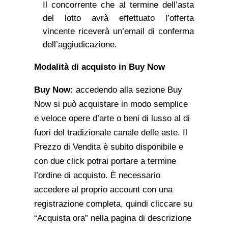
Il concorrente che al termine dell’asta
del lotto avrà effettuato l’offerta
vincente riceverà un’email di conferma
dell’aggiudicazione.
Modalità di acquisto in Buy Now
Buy Now:
accedendo alla sezione Buy
Now si può acquistare in modo semplice
e veloce opere d’arte o beni di lusso al di
fuori del tradizionale canale delle aste. Il
Prezzo di Vendita è subito disponibile e
con due click potrai portare a termine
l’ordine di acquisto.
È necessario
accedere al proprio account con una
registrazione completa, quindi cliccare su
“Acquista ora” nella pagina di descrizione