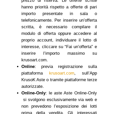
prezzo di riserva. Le offerte scritte
hanno priorità rispetto a offerte di pari
importo presentate in sala o
telefonicamente. Per inserire un’offerta
scritta, è necessario compilare il
modulo di offerta oppure accedere al
proprio account, individuare il lotto di
interesse, cliccare su “Fai un’offerta” e
inserire l’importo massimo su
krusoart.com.
Online
: previa registrazione sulla
piattaforma
krusoart.com
, sull’App
KrusoK Aste o tramite piattaforme terze
autorizzate.
Online-Only
: le aste Aste Online-Only
si svolgono esclusivamente via web e
non prevedono l’esposizione dei lotti
prima della vendita. Gli interessati