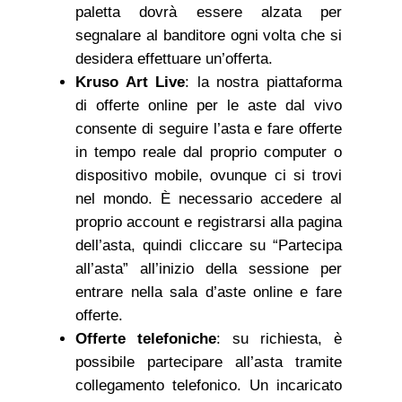
paletta dovrà essere alzata per
segnalare al banditore ogni volta che si
desidera effettuare un’offerta.
Kruso Art Live
: la nostra piattaforma
di offerte online per le aste dal vivo
consente di seguire l’asta e fare offerte
in tempo reale dal proprio computer o
dispositivo mobile, ovunque ci si trovi
nel mondo. È necessario accedere al
proprio account e registrarsi alla pagina
dell’asta, quindi cliccare su “Partecipa
all’asta” all’inizio della sessione per
entrare nella sala d’aste online e fare
offerte.
Offerte telefoniche
: su richiesta, è
possibile partecipare all’asta tramite
collegamento telefonico. Un incaricato