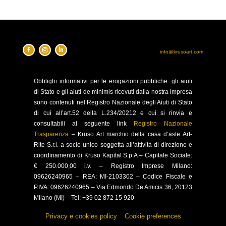
info@krusoart.com
Obblighi
informativi per le erogazioni pubbliche: gli aiuti
di Stato e gli aiuti de minimis ricevuti dalla nostra impresa
sono contenuti nel Registro Nazionale degli Aiuti di Stato
di cui all’art.52 della L.234/20212 e cui si rinvia e
consultabili al seguente link
Registro Nazionale
Trasparenza
–
Kruso Art marchio della casa d’aste Art-
Rite S.r.l. a socio unico soggetta all’attività di direzione e
coordinamento di Kruso Kapital S.p.A –
Capitale Sociale:
€ 250.000,00 i.v. – Registro Imprese Milano:
09626240965 –
REA: MI-2103302 – Codice Fiscale e
P.IVA: 09626240965 –
Via Edmondo De Amicis 36, 20123
Milano (MI) – Tel: +39 02 872 15 920
Privacy e cookies policy
–
Cookie preferences