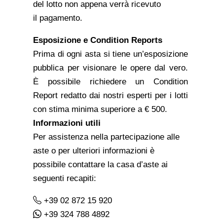
del lotto non appena verrà ricevuto
il pagamento.
Esposizione e Condition Reports
Prima di ogni asta si tiene un’esposizione
pubblica per visionare le opere dal vero.
È possibile richiedere un Condition
Report redatto dai nostri esperti per i lotti
con stima minima superiore a € 500.
Informazioni utili
Per assistenza nella partecipazione alle
aste o per ulteriori informazioni è
possibile contattare la casa d’aste ai
seguenti recapiti:
+39 02 872 15 920
+39 324 788 4892