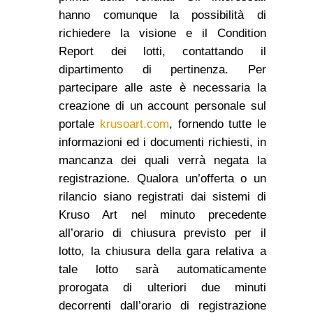
hanno comunque la possibilità di
richiedere la visione e il Condition
Report dei lotti, contattando il
dipartimento di pertinenza. Per
partecipare alle aste è necessaria la
creazione di un account personale sul
portale
krusoart.com
, fornendo tutte le
informazioni ed i documenti richiesti, in
mancanza dei quali verrà negata la
registrazione. Qualora un’offerta o un
rilancio siano registrati dai sistemi di
Kruso Art nel minuto precedente
all’orario di chiusura previsto per il
lotto, la chiusura della gara relativa a
tale lotto sarà automaticamente
prorogata di ulteriori due minuti
decorrenti dall’orario di registrazione