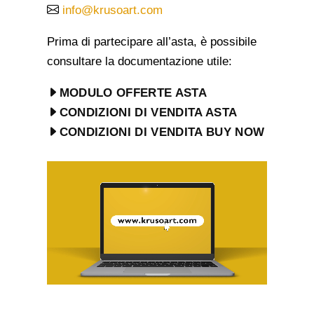
info@krusoart.com
Prima di partecipare all’asta, è possibile
consultare la documentazione utile:
MODULO OFFERTE ASTA
CONDIZIONI DI VENDITA ASTA
CONDIZIONI DI VENDITA BUY NOW