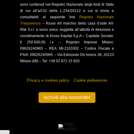
sono contenuti nel Registro Nazionale degli Aiuti di Stato
di cui all’art.52 della L.234/20212 e cui si rinvia e
consultabili al seguente link
Registro Nazionale
Trasparenza
–
Kruso Art marchio della casa d’aste Art-
Rite S.r.l. a socio unico soggetta all’attività di direzione e
coordinamento di Kruso Kapital S.p.A –
Capitale Sociale:
€ 250.000,00 i.v. – Registro Imprese Milano:
09626240965 –
REA: MI-2103302 – Codice Fiscale e
P.IVA: 09626240965 –
Via Edmondo De Amicis 36, 20123
Milano (MI) – Tel: +39 02 872 15 920
Privacy e cookies policy
–
Cookie preferences
Iscriviti alla newsletter