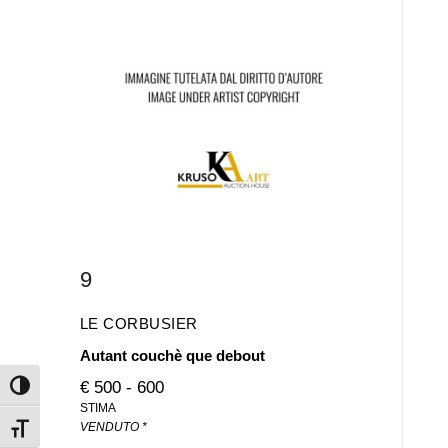
9
LE CORBUSIER
Autant couchè que debout
€ 500 - 600
Attiva/disattiva alto contrasto
STIMA
VENDUTO *
Attiva/disattiva dimensione testo