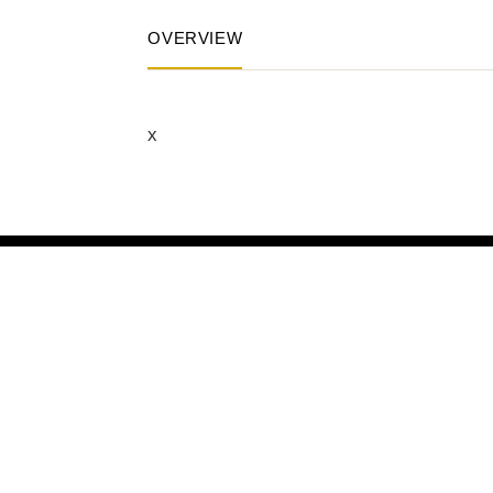
OVERVIEW
x
Obblighi
informativi per le erogazioni pubblich
cui all’art.52 della L.234/20212 e cui si rinvi
soggetta all’attività di direzione e coordinam
Codice Fiscale e P.IVA: 09626240965 –
Via E