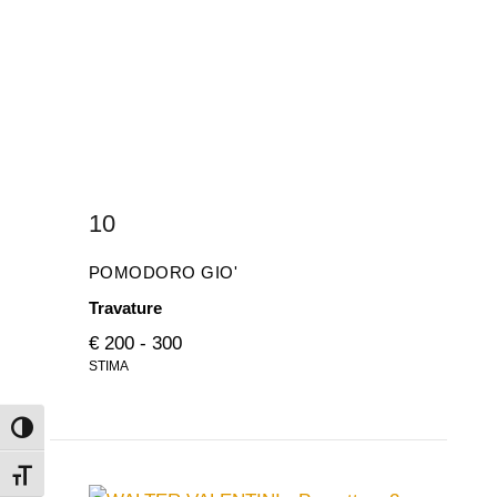
10
POMODORO GIO'
Travature
€ 200 - 300
STIMA
Attiva/disattiva alto contrasto
Attiva/disattiva dimensione testo