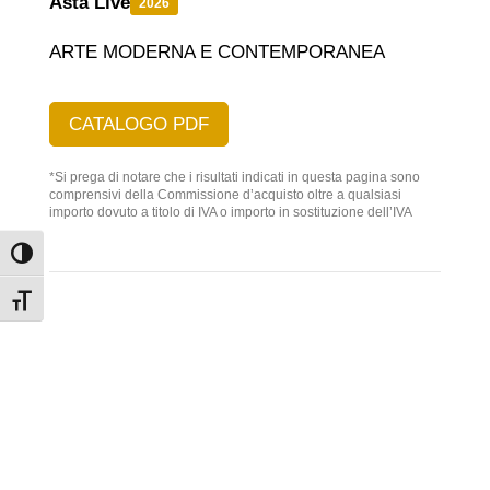
Asta Live
2026
ARTE MODERNA E CONTEMPORANEA
CATALOGO PDF
*Si prega di notare che i risultati indicati in questa pagina sono
comprensivi della Commissione d’acquisto oltre a qualsiasi
importo dovuto a titolo di IVA o importo in sostituzione dell’IVA
Attiva/disattiva alto contrasto
Attiva/disattiva dimensione testo
OVERVIEW
x