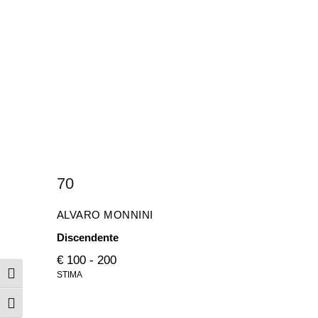
70
ALVARO MONNINI
Discendente
€ 100 - 200
STIMA
Attiva/disattiva alto contrasto
Attiva/disattiva dimensione testo