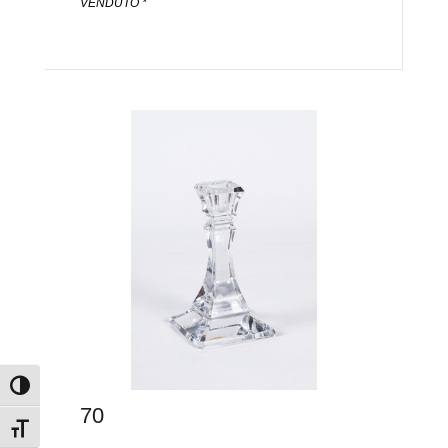
VENDUTO *
Attiva/disattiva alto contrasto
70
Attiva/disattiva dimensione testo