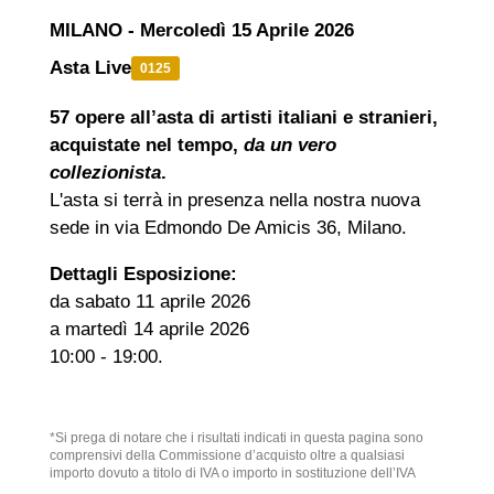
MILANO - Mercoledì 15 Aprile 2026
Asta Live
0125
57 opere all’asta di artisti italiani e stranieri,
acquistate nel tempo,
da un vero
collezionista
.
L'asta si terrà in presenza nella nostra nuova
sede in via Edmondo De Amicis 36, Milano.
Dettagli Esposizione:
da sabato 11 aprile 2026
a martedì 14 aprile 2026
10:00 - 19:00.
*Si prega di notare che i risultati indicati in questa pagina sono
comprensivi della Commissione d’acquisto oltre a qualsiasi
importo dovuto a titolo di IVA o importo in sostituzione dell’IVA