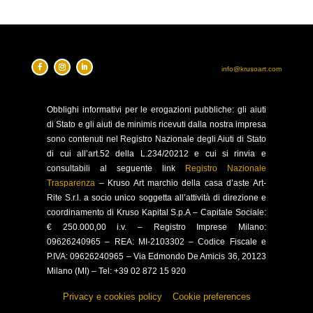
info@krusoart.com
Obblighi
informativi per le erogazioni pubbliche: gli aiuti
di Stato e gli aiuti de minimis ricevuti dalla nostra impresa
sono contenuti nel Registro Nazionale degli Aiuti di Stato
di cui all’art.52 della L.234/20212 e cui si rinvia e
consultabili al seguente link
Registro Nazionale
Trasparenza
–
Kruso Art marchio della casa d’aste Art-
Rite S.r.l. a socio unico soggetta all’attività di direzione e
coordinamento di Kruso Kapital S.p.A –
Capitale Sociale:
€ 250.000,00 i.v. – Registro Imprese Milano:
09626240965 –
REA: MI-2103302 – Codice Fiscale e
P.IVA: 09626240965 –
Via Edmondo De Amicis 36, 20123
Milano (MI) – Tel: +39 02 872 15 920
Privacy e cookies policy
–
Cookie preferences