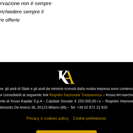
nservazione non è sempre
 richiedere sempre il
re offerte
e: gli aiuti di Stato e gli aiuti de minimis ricevuti dalla nostra impresa sono contenut
a e consultabili al seguente link
Registro Nazionale Trasparenza
–
Kruso Art marchio
ento di Kruso Kapital S.p.A –
Capitale Sociale: € 250.000,00 i.v. – Registro Impr
dmondo De Amicis 36, 20123 Milano (MI) – Tel: +39 02 872 15 920
Privacy e cookies policy
–
Cookie preferences