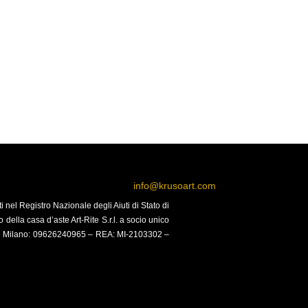
info@krusoart.com
i nel Registro Nazionale degli Aiuti di Stato di
 della casa d’aste Art-Rite S.r.l. a socio unico
ese Milano: 09626240965 –
REA: MI-2103302 –