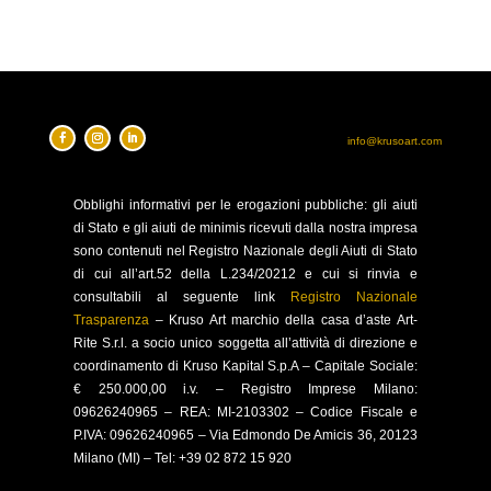
info@krusoart.com
Obblighi
informativi per le erogazioni pubbliche: gli aiuti
di Stato e gli aiuti de minimis ricevuti dalla nostra impresa
sono contenuti nel Registro Nazionale degli Aiuti di Stato
di cui all’art.52 della L.234/20212 e cui si rinvia e
consultabili al seguente link
Registro Nazionale
Trasparenza
–
Kruso Art marchio della casa d’aste Art-
Rite S.r.l. a socio unico soggetta all’attività di direzione e
coordinamento di Kruso Kapital S.p.A –
Capitale Sociale:
€ 250.000,00 i.v. – Registro Imprese Milano:
09626240965 –
REA: MI-2103302 – Codice Fiscale e
P.IVA: 09626240965 –
Via Edmondo De Amicis 36, 20123
Milano (MI) – Tel: +39 02 872 15 920