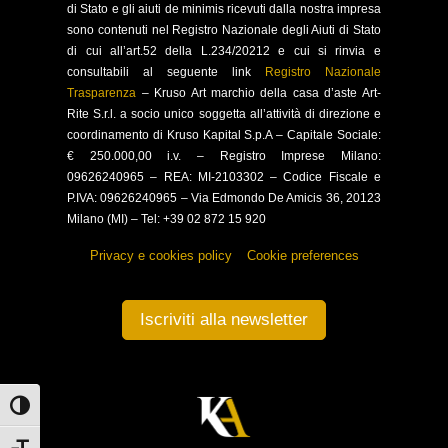
di Stato e gli aiuti de minimis ricevuti dalla nostra impresa
sono contenuti nel Registro Nazionale degli Aiuti di Stato
di cui all’art.52 della L.234/20212 e cui si rinvia e
consultabili al seguente link
Registro Nazionale
Trasparenza
–
Kruso Art marchio della casa d’aste Art-
Rite S.r.l. a socio unico soggetta all’attività di direzione e
coordinamento di Kruso Kapital S.p.A –
Capitale Sociale:
€ 250.000,00 i.v. – Registro Imprese Milano:
09626240965 –
REA: MI-2103302 – Codice Fiscale e
P.IVA: 09626240965 –
Via Edmondo De Amicis 36, 20123
Milano (MI) – Tel: +39 02 872 15 920
Privacy e cookies policy
–
Cookie preferences
Iscriviti alla newsletter
Attiva/disattiva alto contrasto