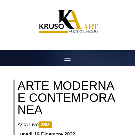
Salta
al
contenuto
ARTE MODERNA
E CONTEMPORA
NEA
Asta Live
2258
Lunedì 19 Dicembre 2022