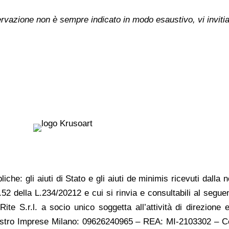
nservazione non è sempre indicato in modo esaustivo, vi inviti
liche: gli aiuti di Stato e gli aiuti de minimis ricevuti dall
rt.52 della L.234/20212 e cui si rinvia e consultabili al segue
ite S.r.l. a socio unico soggetta all’attività di direzion
gistro Imprese Milano: 09626240965 –
REA: MI-2103302 – Co