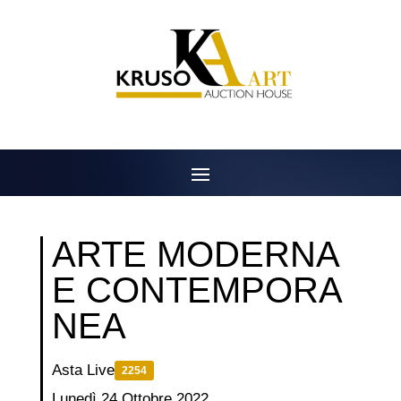
Salta
al
contenuto
ARTE MODERNA
E CONTEMPORA
NEA
Asta Live
2254
Lunedì 24 Ottobre 2022