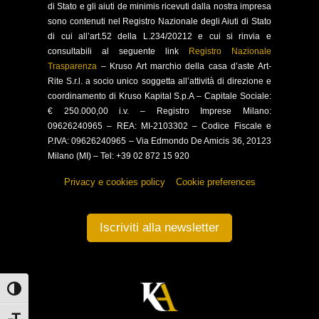
di Stato e gli aiuti de minimis ricevuti dalla nostra impresa
sono contenuti nel Registro Nazionale degli Aiuti di Stato
di cui all’art.52 della L.234/20212 e cui si rinvia e
consultabili al seguente link
Registro Nazionale
Trasparenza
–
Kruso Art marchio della casa d’aste Art-
Rite S.r.l. a socio unico soggetta all’attività di direzione e
coordinamento di Kruso Kapital S.p.A –
Capitale Sociale:
€ 250.000,00 i.v. – Registro Imprese Milano:
09626240965 –
REA: MI-2103302 – Codice Fiscale e
P.IVA: 09626240965 –
Via Edmondo De Amicis 36, 20123
Milano (MI) – Tel: +39 02 872 15 920
Privacy e cookies policy
–
Cookie preferences
Iscriviti alla newsletter
Attiva/disattiva alto contrasto