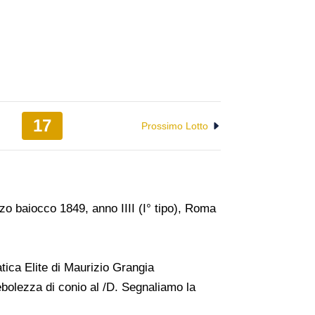
17
Prossimo Lotto
o baiocco 1849, anno IIII (I° tipo), Roma
ica Elite di Maurizio Grangia
bolezza di conio al /D. Segnaliamo la