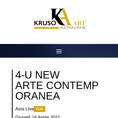
Salta
al
contenuto
4-U NEW
ARTE CONTEMP
ORANEA
Asta Live
2244
Giovedì 14 Aprile 2022