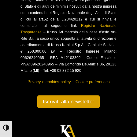
Obblighi
informativi per le erogazioni pubbliche: gli aiuti
di Stato e gli aiuti de minimis ricevuti dalla nostra impresa
sono contenuti nel Registro Nazionale degli Aiuti di Stato
di cui all’art.52 della L.234/20212 e cui si rinvia e
consultabili al seguente link
Registro Nazionale
Trasparenza
–
Kruso Art marchio della casa d’aste Art-
Rite S.r.l. a socio unico soggetta all’attività di direzione e
coordinamento di Kruso Kapital S.p.A –
Capitale Sociale:
€ 250.000,00 i.v. – Registro Imprese Milano:
09626240965 –
REA: MI-2103302 – Codice Fiscale e
P.IVA: 09626240965 –
Via Edmondo De Amicis 36, 20123
Milano (MI) – Tel: +39 02 872 15 920
Privacy e cookies policy
–
Cookie preferences
Iscriviti alla newsletter
Attiva/disattiva alto contrasto