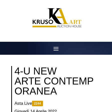
Salta
al
contenuto
4-U NEW
ARTE CONTEMP
ORANEA
Asta Live
2244
Giovedì 14 Aprile 2022