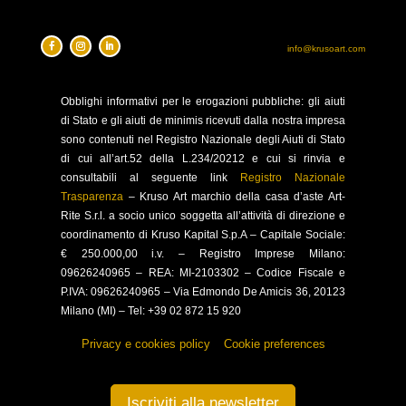
info@krusoart.com
Obblighi
informativi per le erogazioni pubbliche: gli aiuti
di Stato e gli aiuti de minimis ricevuti dalla nostra impresa
sono contenuti nel Registro Nazionale degli Aiuti di Stato
di cui all’art.52 della L.234/20212 e cui si rinvia e
consultabili al seguente link
Registro Nazionale
Trasparenza
–
Kruso Art marchio della casa d’aste Art-
Rite S.r.l. a socio unico soggetta all’attività di direzione e
coordinamento di Kruso Kapital S.p.A –
Capitale Sociale:
€ 250.000,00 i.v. – Registro Imprese Milano:
09626240965 –
REA: MI-2103302 – Codice Fiscale e
P.IVA: 09626240965 –
Via Edmondo De Amicis 36, 20123
Milano (MI) – Tel: +39 02 872 15 920
Privacy e cookies policy
–
Cookie preferences
Iscriviti alla newsletter