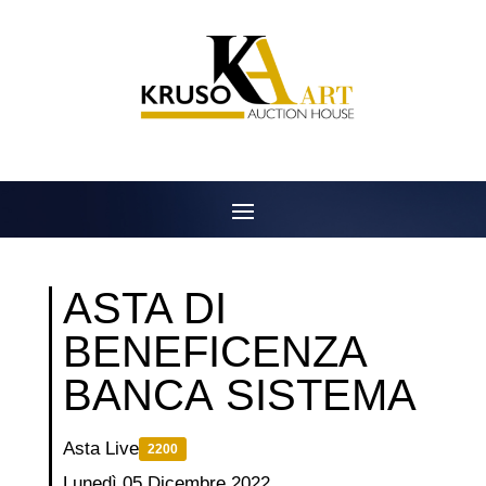
Salta
al
contenuto
ASTA DI
BENEFICENZA
BANCA SISTEMA
Asta Live
2200
Lunedì 05 Dicembre 2022