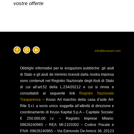
vostre offerte
info@krusoart.com
Obblighi
informativi per le erogazioni pubbliche: gli aiuti
di Stato e gli aiuti de minimis ricevuti dalla nostra impresa
sono contenuti nel Registro Nazionale degli Aiuti di Stato
di cui all’art.52 della L.234/20212 e cui si rinvia e
consultabili al seguente link
Registro Nazionale
Trasparenza
–
Kruso Art marchio della casa d’aste Art-
Rite S.r.l. a socio unico soggetta all’attività di direzione e
coordinamento di Kruso Kapital S.p.A –
Capitale Sociale:
€ 250.000,00 i.v. – Registro Imprese Milano:
09626240965 –
REA: MI-2103302 – Codice Fiscale e
P.IVA: 09626240965 –
Via Edmondo De Amicis 36, 20123