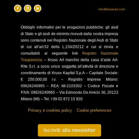
info@krusoart.com
Obblighi
informativi per le erogazioni pubbliche: gli aiuti
di Stato e gli aiuti de minimis ricevuti dalla nostra impresa
sono contenuti nel Registro Nazionale degli Aiuti di Stato
di cui all’art.52 della L.234/20212 e cui si rinvia e
consultabili al seguente link
Registro Nazionale
Trasparenza
–
Kruso Art marchio della casa d’aste Art-
Rite S.r.l. a socio unico soggetta all’attività di direzione e
coordinamento di Kruso Kapital S.p.A –
Capitale Sociale:
€ 250.000,00 i.v. – Registro Imprese Milano:
09626240965 –
REA: MI-2103302 – Codice Fiscale e
P.IVA: 09626240965 –
Via Edmondo De Amicis 36, 20123
Milano (MI) – Tel: +39 02 872 15 920
Privacy e cookies policy
–
Cookie preferences
Iscriviti alla newsletter