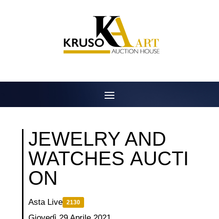
Salta
al
contenuto
JEWELRY AND
WATCHES AUCTI
ON
Asta Live
2130
Giovedì 29 Aprile 2021