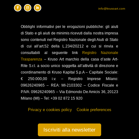
info@krusoart.com
Obblighi
informativi per le erogazioni pubbliche: gli aiuti
di Stato e gli aiuti de minimis ricevuti dalla nostra impresa
sono contenuti nel Registro Nazionale degli Aiuti di Stato
di cui all’art.52 della L.234/20212 e cui si rinvia e
consultabili al seguente link
Registro Nazionale
Trasparenza
–
Kruso Art marchio della casa d’aste Art-
Rite S.r.l. a socio unico soggetta all’attività di direzione e
coordinamento di Kruso Kapital S.p.A –
Capitale Sociale:
€ 250.000,00 i.v. – Registro Imprese Milano:
09626240965 –
REA: MI-2103302 – Codice Fiscale e
P.IVA: 09626240965 –
Via Edmondo De Amicis 36, 20123
Milano (MI) – Tel: +39 02 872 15 920
Privacy e cookies policy
–
Cookie preferences
Iscriviti alla newsletter