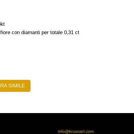
8kt
iore con diamanti per totale 0,31 ct
RA SIMILE
info@krusoart.com