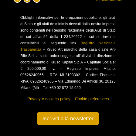
Obblighi
informativi per le erogazioni pubbliche: gli aiuti
di Stato e gli aiuti de minimis ricevuti dalla nostra impresa
sono contenuti nel Registro Nazionale degli Aiuti di Stato
di cui all’art.52 della L.234/20212 e cui si rinvia e
consultabili al seguente link
Registro Nazionale
Trasparenza
–
Kruso Art marchio della casa d’aste Art-
Rite S.r.l. a socio unico soggetta all’attività di direzione e
coordinamento di Kruso Kapital S.p.A –
Capitale Sociale:
€ 250.000,00 i.v. – Registro Imprese Milano:
09626240965 –
REA: MI-2103302 – Codice Fiscale e
P.IVA: 09626240965 –
Via Edmondo De Amicis 36, 20123
Milano (MI) – Tel: +39 02 872 15 920
Privacy e cookies policy
–
Cookie preferences
Iscriviti alla newsletter