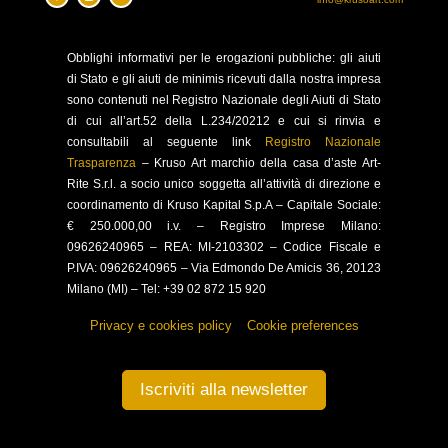
Obblighi
informativi per le erogazioni pubbliche: gli aiuti
di Stato e gli aiuti de minimis ricevuti dalla nostra impresa
sono contenuti nel Registro Nazionale degli Aiuti di Stato
di cui all’art.52 della L.234/20212 e cui si rinvia e
consultabili al seguente link
Registro Nazionale
Trasparenza
–
Kruso Art marchio della casa d’aste Art-
Rite S.r.l. a socio unico soggetta all’attività di direzione e
coordinamento di Kruso Kapital S.p.A –
Capitale Sociale:
€ 250.000,00 i.v. – Registro Imprese Milano:
09626240965 –
REA: MI-2103302 – Codice Fiscale e
P.IVA: 09626240965 –
Via Edmondo De Amicis 36, 20123
Milano (MI) – Tel: +39 02 872 15 920
Privacy e cookies policy
–
Cookie preferences
Iscriviti alla newsletter