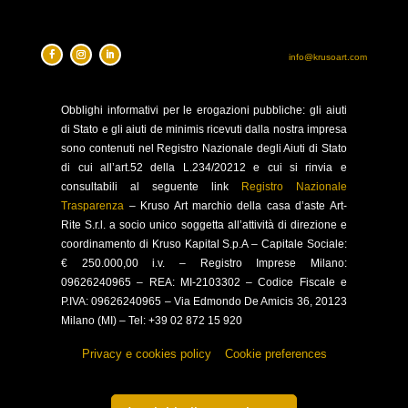
info@krusoart.com
Obblighi
informativi per le erogazioni pubbliche: gli aiuti
di Stato e gli aiuti de minimis ricevuti dalla nostra impresa
sono contenuti nel Registro Nazionale degli Aiuti di Stato
di cui all’art.52 della L.234/20212 e cui si rinvia e
consultabili al seguente link
Registro Nazionale
Trasparenza
–
Kruso Art marchio della casa d’aste Art-
Rite S.r.l. a socio unico soggetta all’attività di direzione e
coordinamento di Kruso Kapital S.p.A –
Capitale Sociale:
€ 250.000,00 i.v. – Registro Imprese Milano:
09626240965 –
REA: MI-2103302 – Codice Fiscale e
P.IVA: 09626240965 –
Via Edmondo De Amicis 36, 20123
Milano (MI) – Tel: +39 02 872 15 920
Privacy e cookies policy
–
Cookie preferences