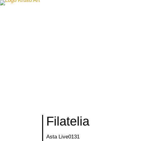
Filatelia
Asta Live
0131