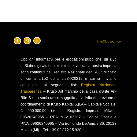
info@krusoart.com
Obblighi
informativi per le erogazioni pubbliche: gli aiuti
di Stato e gli aiuti de minimis ricevuti dalla nostra impresa
sono contenuti nel Registro Nazionale degli Aiuti di Stato
di cui all’art.52 della L.234/20212 e cui si rinvia e
consultabili al seguente link
Registro Nazionale
Trasparenza
–
Kruso Art marchio della casa d’aste Art-
Rite S.r.l. a socio unico soggetta all’attività di direzione e
coordinamento di Kruso Kapital S.p.A –
Capitale Sociale:
€ 250.000,00 i.v. – Registro Imprese Milano:
09626240965 –
REA: MI-2103302 – Codice Fiscale e
P.IVA: 09626240965 –
Via Edmondo De Amicis 36, 20123
Milano (MI) – Tel: +39 02 872 15 920