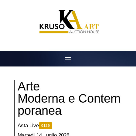
Salta
al
contenuto
Arte
Moderna e Contem
poranea
Asta Live
0129
Martedì 14 Luglio 2026