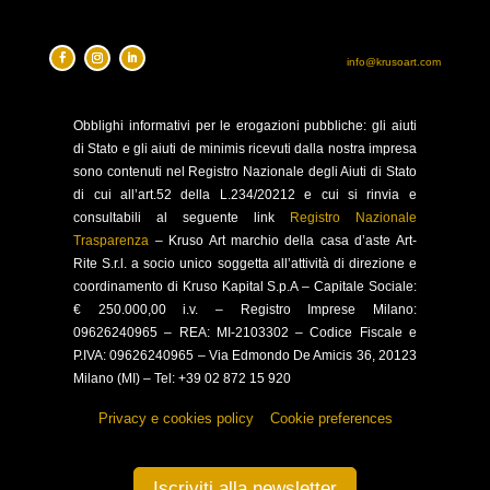
info@krusoart.com
Obblighi
informativi per le erogazioni pubbliche: gli aiuti
di Stato e gli aiuti de minimis ricevuti dalla nostra impresa
sono contenuti nel Registro Nazionale degli Aiuti di Stato
di cui all’art.52 della L.234/20212 e cui si rinvia e
consultabili al seguente link
Registro Nazionale
Trasparenza
–
Kruso Art marchio della casa d’aste Art-
Rite S.r.l. a socio unico soggetta all’attività di direzione e
coordinamento di Kruso Kapital S.p.A –
Capitale Sociale:
€ 250.000,00 i.v. – Registro Imprese Milano:
09626240965 –
REA: MI-2103302 – Codice Fiscale e
P.IVA: 09626240965 –
Via Edmondo De Amicis 36, 20123
Milano (MI) – Tel: +39 02 872 15 920
Privacy e cookies policy
–
Cookie preferences
Iscriviti alla newsletter