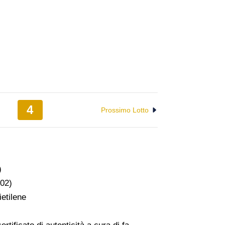
4
Prossimo Lotto
)
02)
ietilene