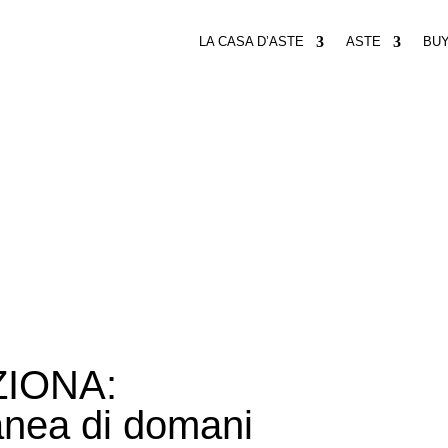
LA CASA D’ASTE
ASTE
BU
ZIONA:
anea di domani