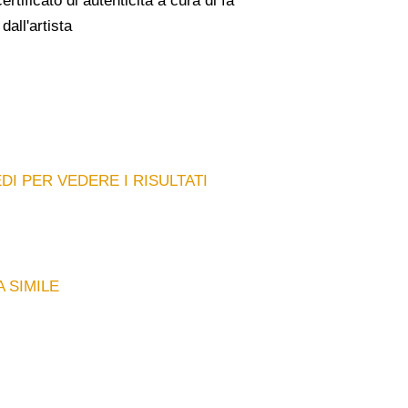
ificato di autenticità a cura di fa
dall'artista
DI PER VEDERE I RISULTATI
 SIMILE