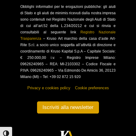
Obblighi
informativi per le erogazioni pubbliche: gli aiuti
di Stato e gli aiuti de minimis ricevuti dalla nostra impresa
sono contenuti nel Registro Nazionale degli Aiuti di Stato
di cui all’art.52 della L.234/20212 e cui si rinvia e
consultabili al seguente link
Registro Nazionale
Trasparenza
–
Kruso Art marchio della casa d’aste Art-
Rite S.r.l. a socio unico soggetta all’attività di direzione e
coordinamento di Kruso Kapital S.p.A –
Capitale Sociale:
€ 250.000,00 i.v. – Registro Imprese Milano:
09626240965 –
REA: MI-2103302 – Codice Fiscale e
P.IVA: 09626240965 –
Via Edmondo De Amicis 36, 20123
Milano (MI) – Tel: +39 02 872 15 920
Privacy e cookies policy
–
Cookie preferences
Iscriviti alla newsletter
Attiva/disattiva alto contrasto