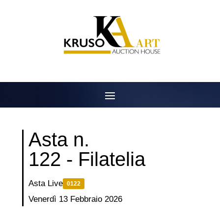
Salta
al
contenuto
Asta n.
122 - Filatelia
Asta Live
0122
Venerdì 13 Febbraio 2026