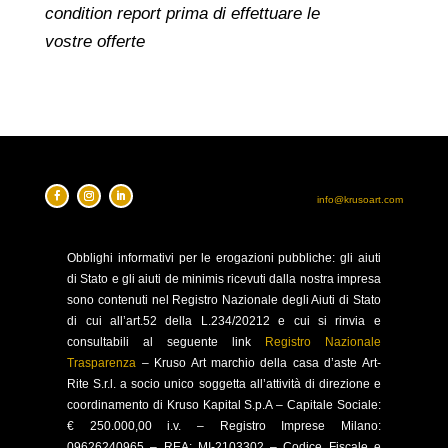
condition report prima di effettuare le
vostre offerte
info@krusoart.com
Obblighi
informativi per le erogazioni pubbliche: gli aiuti
di Stato e gli aiuti de minimis ricevuti dalla nostra impresa
sono contenuti nel Registro Nazionale degli Aiuti di Stato
di cui all’art.52 della L.234/20212 e cui si rinvia e
consultabili al seguente link
Registro Nazionale
Trasparenza
–
Kruso Art marchio della casa d’aste Art-
Rite S.r.l. a socio unico soggetta all’attività di direzione e
coordinamento di Kruso Kapital S.p.A –
Capitale Sociale:
€ 250.000,00 i.v. – Registro Imprese Milano:
09626240965 –
REA: MI-2103302 – Codice Fiscale e