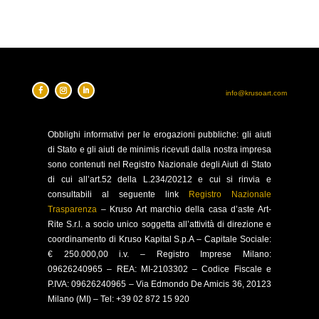
info@krusoart.com
Obblighi
informativi per le erogazioni pubbliche: gli aiuti
di Stato e gli aiuti de minimis ricevuti dalla nostra impresa
sono contenuti nel Registro Nazionale degli Aiuti di Stato
di cui all’art.52 della L.234/20212 e cui si rinvia e
consultabili al seguente link
Registro Nazionale
Trasparenza
–
Kruso Art marchio della casa d’aste Art-
Rite S.r.l. a socio unico soggetta all’attività di direzione e
coordinamento di Kruso Kapital S.p.A –
Capitale Sociale:
€ 250.000,00 i.v. – Registro Imprese Milano:
09626240965 –
REA: MI-2103302 – Codice Fiscale e
P.IVA: 09626240965 –
Via Edmondo De Amicis 36, 20123
Milano (MI) – Tel: +39 02 872 15 920