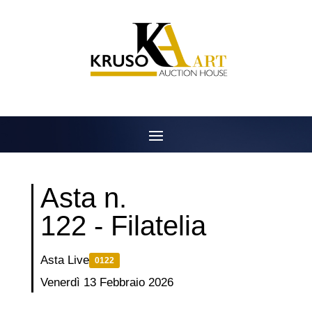
Salta
al
contenuto
Asta n.
122 - Filatelia
Asta Live
0122
Venerdì 13 Febbraio 2026