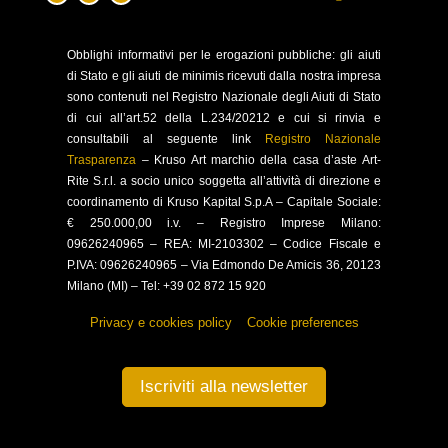
Obblighi
informativi per le erogazioni pubbliche: gli aiuti
di Stato e gli aiuti de minimis ricevuti dalla nostra impresa
sono contenuti nel Registro Nazionale degli Aiuti di Stato
di cui all’art.52 della L.234/20212 e cui si rinvia e
consultabili al seguente link
Registro Nazionale
Trasparenza
–
Kruso Art marchio della casa d’aste Art-
Rite S.r.l. a socio unico soggetta all’attività di direzione e
coordinamento di Kruso Kapital S.p.A –
Capitale Sociale:
€ 250.000,00 i.v. – Registro Imprese Milano:
09626240965 –
REA: MI-2103302 – Codice Fiscale e
P.IVA: 09626240965 –
Via Edmondo De Amicis 36, 20123
Milano (MI) – Tel: +39 02 872 15 920
Privacy e cookies policy
–
Cookie preferences
Iscriviti alla newsletter