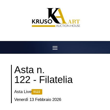
Salta
al
contenuto
Asta n.
122 - Filatelia
Asta Live
0122
Venerdì 13 Febbraio 2026